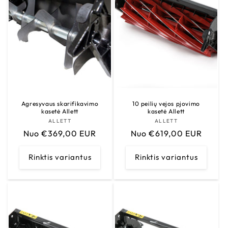
Agresyvaus skarifikavimo
10 peilių vejos pjovimo
kasetė Allett
kasetė Allett
ALLETT
Tiekėjas:
ALLETT
Tiekėjas:
Įprasta
Nuo €369,00 EUR
Įprasta
Nuo €619,00 EUR
kaina
kaina
Rinktis variantus
Rinktis variantus