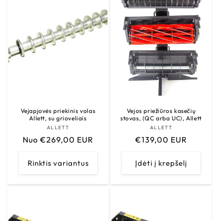
Vejapjovės priekinis volas
Vejos priežiūros kasečių
Allett, su grioveliais
stovas, (QC arba UC), Allett
ALLETT
Tiekėjas:
ALLETT
Tiekėjas:
Įprasta
Nuo €269,00 EUR
Įprasta
€139,00 EUR
kaina
kaina
Rinktis variantus
Įdėti į krepšelį