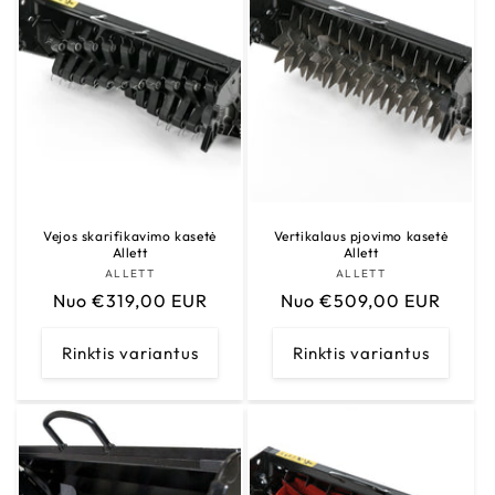
Vejos skarifikavimo kasetė
Vertikalaus pjovimo kasetė
Allett
Allett
ALLETT
Tiekėjas:
ALLETT
Tiekėjas:
Įprasta
Nuo €319,00 EUR
Įprasta
Nuo €509,00 EUR
kaina
kaina
Rinktis variantus
Rinktis variantus