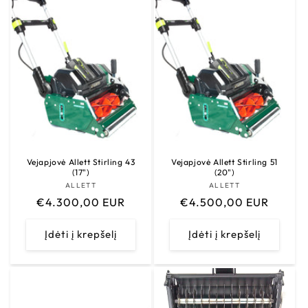
Vejapjovė Allett Stirling 43
Vejapjovė Allett Stirling 51
(17")
(20")
ALLETT
Tiekėjas:
ALLETT
Tiekėjas:
Įprasta
€4.300,00 EUR
Įprasta
€4.500,00 EUR
kaina
kaina
Įdėti į krepšelį
Įdėti į krepšelį