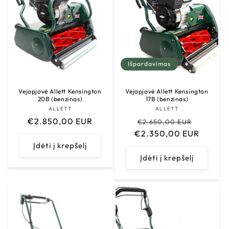
i
j
a
:
Išpardavimas
Vejapjovė Allett Kensington
Vejapjovė Allett Kensington
20B (benzinas)
17B (benzinas)
ALLETT
Tiekėjas:
ALLETT
Tiekėjas:
Įprasta
€2.850,00 EUR
Įprasta
Išparda
€2.650,00 EUR
kaina
€2.350,00 EUR
kaina
kaina
Įdėti į krepšelį
Įdėti į krepšelį