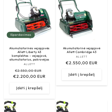
Išpardavimas
Akumuliatorinės vejapjovės
Akumuliatorinė vejapjovė
Allett Liberty 43
Allett Cambridge 43
komplektas - vejapjovė,
ALLETT
Tiekėjas:
akumuliatorius, pakrovėjas
Įprasta
€2.550,00 EUR
ALLETT
Tiekėjas:
kaina
Įprasta
Išpardavimo
€2.550,00 EUR
Įdėti į krepšelį
€2.200,00 EUR
kaina
kaina
Įdėti į krepšelį