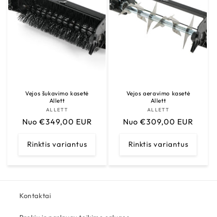
Vejos šukavimo kasetė
Vejos aeravimo kasetė
Allett
Allett
ALLETT
Tiekėjas:
ALLETT
Tiekėjas:
Įprasta
Nuo €349,00 EUR
Įprasta
Nuo €309,00 EUR
kaina
kaina
Rinktis variantus
Rinktis variantus
Kontaktai