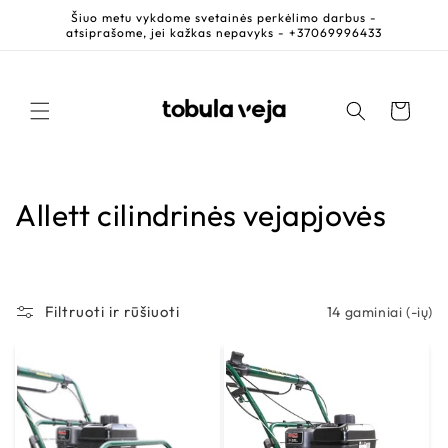
Eiti į
Šiuo metu vykdome svetainės perkėlimo darbus -
turinį
atsiprašome, jei kažkas nepavyks - +37069996433
Krepšelis
K
Allett cilindrinės vejapjovės
o
l
Filtruoti ir rūšiuoti
14 gaminiai (-ių)
e
k
c